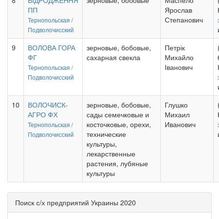
8
ВІДРОДЖЕННЯ
зерновые, бобовые
Маспело
ПП
Ярослав
Степанович
Тернопольская /
Подволочисский
9
ВОЛОВА ГОРА
зерновые, бобовые,
Петрік
ФГ
сахарная свекла
Михайло
Іванович
Тернопольская /
Подволочисский
10
ВОЛОЧИСК-
зерновые, бобовые,
Глушко
АГРО ФХ
сады семечковые и
Михаил
косточковые, орехи,
Иванович
Тернопольская /
технические
Подволочисский
культуры,
лекарственные
растения, лубяные
культуры
Поиск с/х предприятий Украины 2020