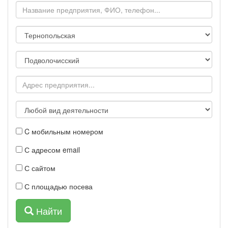
C мобильным номером
С адресом email
С сайтом
С площадью посева
Найти