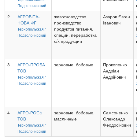
Подволочисский
2
АГРОВІТА-
животноводство,
Азаров Євген
НОВА ФГ
производство
Іванович
продуктов питания,
Тернопольская /
специй, переработка
Подволочисский
с/х продукции
3
АГРО-ПРОБА
зерновые, бобовые
Прокопенко
ТОВ
Андріан
Андрійович
Тернопольская /
Подволочисский
4
АГРО-РОСЬ
зерновые, бобовые,
Самсоненко
ТОВ
масличные
Олександр
Феодосійович
Тернопольская /
Подволочисский