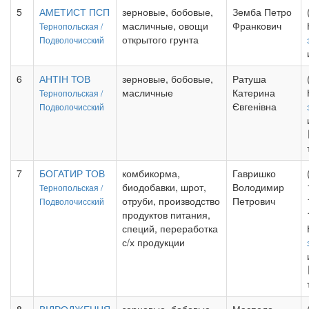
5
АМЕТИСТ ПСП
зерновые, бобовые,
Земба Петро
масличные, овощи
Франкович
Тернопольская /
открытого грунта
Подволочисский
6
АНТІН ТОВ
зерновые, бобовые,
Ратуша
масличные
Катерина
Тернопольская /
Євгенівна
Подволочисский
7
БОГАТИР ТОВ
комбикорма,
Гавришко
биодобавки, шрот,
Володимир
Тернопольская /
отруби, производство
Петрович
Подволочисский
продуктов питания,
специй, переработка
с/х продукции