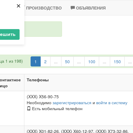
×
-2020
ПРОИЗВОДСТВО
ОБЪЯВЛЕНИЯ
решить
а 1 из 198)
1
2
...
50
...
100
...
150
...
онтактное
Телефоны
ицо
(XXX) X56-90-75
Необходимо
зарегистрироваться
и
войти в систему
Есть мобильный телефон
(XXX) X01-82-26, (XXX) X60-12-97, (XXX) X73-32-86,