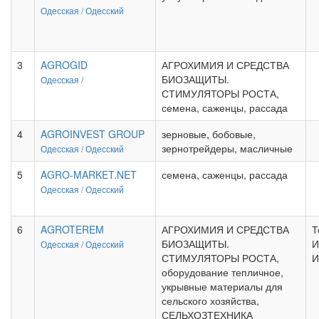
Одесская /
Одесский
3
AGROGID
АГРОХИМИЯ И СРЕДСТВА
БИОЗАЩИТЫ.
Одесская /
СТИМУЛЯТОРЫ РОСТА,
семена, саженцы, рассада
4
AGROINVEST GROUP
зерновые, бобовые,
зернотрейдеры, масличные
Одесская /
Одесский
5
AGRO-MARKET.NET
семена, саженцы, рассада
Одесская /
Одесский
6
AGROTEREM
АГРОХИМИЯ И СРЕДСТВА
Т
БИОЗАЩИТЫ.
И
Одесская /
Одесский
СТИМУЛЯТОРЫ РОСТА,
И
оборудование тепличное,
укрывные материалы для
сельского хозяйства,
СЕЛЬХОЗТЕХНИКА