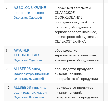
7
AGSOLCO UKRAINE
ГРУЗОПОДЪЕМНОЕ И
представительство
СКЛАДСКОЕ
ОБОРУДОВАНИЕ,
Одесская /
Одесский
оборудование для АПК и
пищевое, оборудование
зерноперерабатывающее,
элеваторное оборудование,
СЕЛЬХОЗТЕХНИКА
8
AKYUREK
оборудование
TECHNOLOGIES
зерноперерабатывающее,
элеваторное оборудование
Одесская /
Одесский
9
ALLSEEDS завод
производство продуктов
маслоэкстракционный
питания, специй,
переработка с/х продукции
Одесская /
Лиманский
10
ALLSEEDS терминал
производство продуктов
растительных масел
питания, специй,
переработка с/х продукции
Одесская /
Лиманский