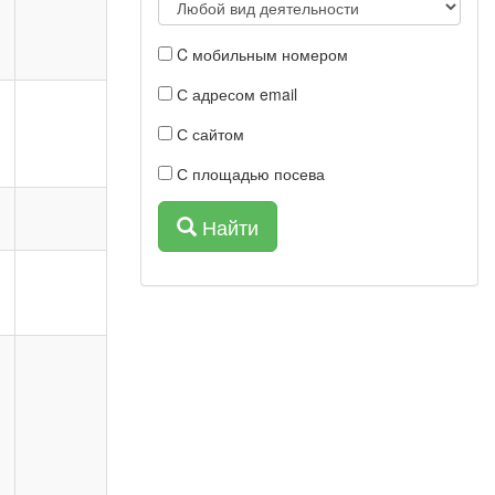
C мобильным номером
С адресом email
С сайтом
С площадью посева
Найти