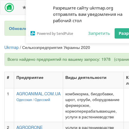
ПРЕМИУМ ДОСТУП
СЕЛЬХОЗПРЕДПРИЯТИЯ
Разрешите сайту ukrmap.org
отправлять вам уведомления на
рабочий стол
Обновление 2024 - новый справочник фермеров Украины
Запретить
Раз
Powered by SendPulse
Ukrmap
/ Сельхозпредприятия Украины 2020
Всего найдено предприятий по вашему запросу: 1978 (страниц
#
Предприятие
Виды деятельности
К
л
1
AGROANIMAL.COM.UA
комбикорма, биодобавки,
шрот, отруби, оборудование
Одесская /
Одесский
фермерское,
кормоперерабатывающее,
услуги в растениеводстве
2
AGRODRONE
услуги в растениеводстве