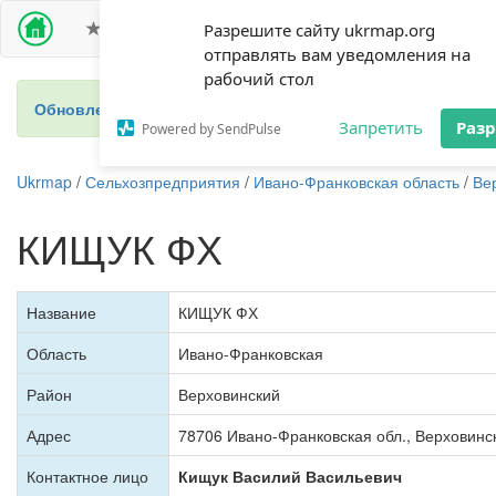
ПРЕМИУМ ДОСТУП
СЕЛЬХОЗПРЕДПРИЯТИЯ
Разрешите сайту ukrmap.org
отправлять вам уведомления на
рабочий стол
Обновление 2024 - новый справочник фермеров Украины
Запретить
Раз
Powered by SendPulse
Ukrmap
/
Сельхозпредприятия
/
Ивано-Франковская область
/
Ве
КИЩУК ФХ
Название
КИЩУК ФХ
Область
Ивано-Франковская
Район
Верховинский
Адрес
78706 Ивано-Франковская обл., Верховинск
Контактное лицо
Кищук Василий Васильевич