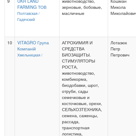
9
UKR LAND
животноводство,
Кошман
FARMING ТОВ
зерновые, бобовые,
Микола
масличные
Миколайови
Полтавская /
Гадячский
10
VITAGRO Група
АГРОХИМИЯ И
Лотазюк
Компаній
СРЕДСТВА
Петр
БИОЗАЩИТЫ.
Петрович
Хмельницкая /
СТИМУЛЯТОРЫ
РОСТА,
животноводство,
комбикорма,
биодобавки, шрот,
отруби, сады
семечковые и
косточковые, орехи,
СЕЛЬХОЗТЕХНИКА,
семена, саженцы,
рассада,
транспортная
логистика,