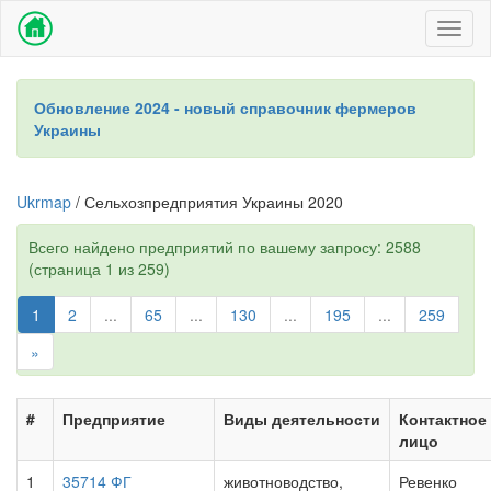
Toggl
naviga
Обновление 2024 - новый справочник фермеров
Украины
Ukrmap
/ Сельхозпредприятия Украины 2020
Всего найдено предприятий по вашему запросу: 2588
(страница 1 из 259)
1
2
...
65
...
130
...
195
...
259
»
#
Предприятие
Виды деятельности
Контактное
лицо
1
35714 ФГ
животноводство,
Ревенко