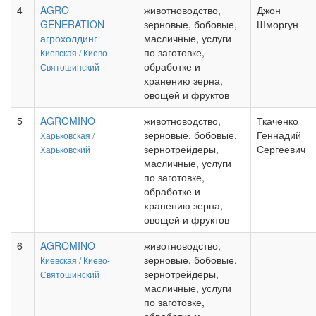
4
AGRO
животноводство,
Джон
GENERATION
зерновые, бобовые,
Шморгун
агрохолдинг
масличные, услуги
по заготовке,
Киевская /
Киево-
обработке и
Святошинский
хранению зерна,
овощей и фруктов
5
AGROMINO
животноводство,
Ткаченко
зерновые, бобовые,
Геннадий
Харьковская /
зернотрейдеры,
Сергеевич
Харьковский
масличные, услуги
по заготовке,
обработке и
хранению зерна,
овощей и фруктов
6
AGROMINO
животноводство,
зерновые, бобовые,
Киевская /
Киево-
зернотрейдеры,
Святошинский
масличные, услуги
по заготовке,