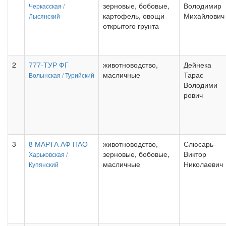
зерновые, бобовые,
Володимир
Черкасская /
картофель, овощи
Михайлович
Лысянский
открытого грунта
2
777-ТУР ФГ
животноводство,
Дейнека
масличные
Тарас
Волынская /
Турийский
Володими-
рович
3
8 МАРТА АФ ПАО
животноводство,
Слюсарь
зерновые, бобовые,
Виктор
Харьковская /
масличные
Николаевич
Купянский