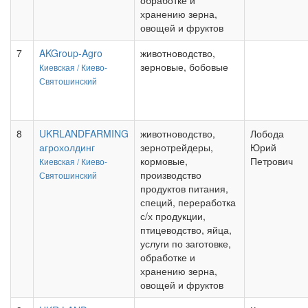
обработке и
хранению зерна,
овощей и фруктов
7
AKGroup-Agro
животноводство,
зерновые, бобовые
Киевская /
Киево-
Святошинский
8
UKRLANDFARMING
животноводство,
Лобода
агрохолдинг
зернотрейдеры,
Юрий
кормовые,
Петрович
Киевская /
Киево-
производство
Святошинский
продуктов питания,
специй, переработка
с/х продукции,
птицеводство, яйца,
услуги по заготовке,
обработке и
хранению зерна,
овощей и фруктов