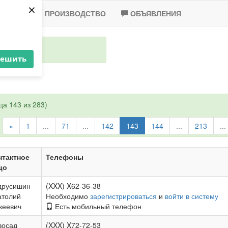
×
-2020
ПРОИЗВОДСТВО
ОБЪЯВЛЕНИЯ
решить
а 143 из 283)
«
1
...
71
...
142
143
144
...
213
...
нтактное
Телефоны
цо
друсишин
(XXX) X62-36-38
атолий
Необходимо
зарегистрироваться
и
войти в систему
кеевич
Есть мобильный телефон
восад
(XXX) X72-72-53