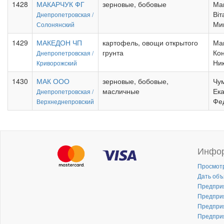
1428
МАКАРЧУК ФГ
зерновые, бобовые
Ма
Віт
Днепропетровская /
Ми
Солонянский
1429
МАКЕДОН ЧП
картофель, овощи открытого
Ма
грунта
Ко
Днепропетровская /
Ни
Криворожский
1430
МАК ООО
зерновые, бобовые,
Чу
масличные
Ек
Днепропетровская /
Фе
Верхнеднепровский
Инфо
Просмот
Дать объ
Предпри
Предпри
Предпри
Предпри