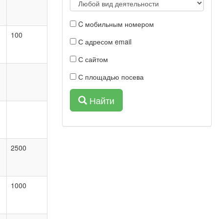
C мобильным номером
100
С адресом email
С сайтом
С площадью посева
Найти
2500
1000