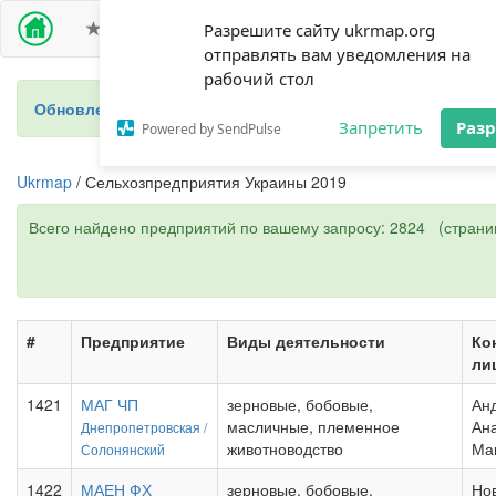
ПРЕМИУМ ДОСТУП
СЕЛЬХОЗПРЕДПРИЯТИЯ
Разрешите сайту ukrmap.org
отправлять вам уведомления на
рабочий стол
Обновление 2024 - новый справочник фермеров Украины
Запретить
Раз
Powered by SendPulse
Ukrmap
/ Сельхозпредприятия Украины 2019
Всего найдено предприятий по вашему запросу: 2824 (страниц
#
Предприятие
Виды деятельности
Ко
ли
1421
МАГ ЧП
зерновые, бобовые,
Ан
масличные, племенное
Ан
Днепропетровская /
животноводство
Ма
Солонянский
1422
МАЕН ФХ
зерновые, бобовые,
Но