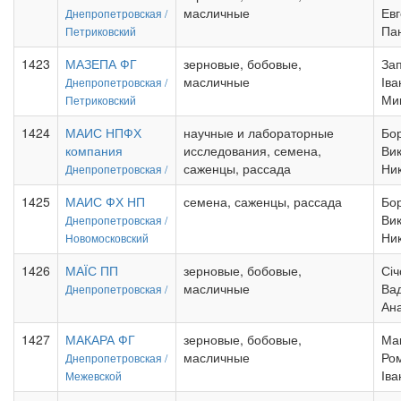
масличные
Ев
Днепропетровская /
Па
Петриковский
1423
МАЗЕПА ФГ
зерновые, бобовые,
За
масличные
Іва
Днепропетровская /
Ми
Петриковский
1424
МАИС НПФХ
научные и лабораторные
Бо
компания
исследования, семена,
Ви
саженцы, рассада
Ни
Днепропетровская /
1425
МАИС ФХ НП
семена, саженцы, рассада
Бо
Ви
Днепропетровская /
Ни
Новомосковский
1426
МАЇС ПП
зерновые, бобовые,
Січ
масличные
Ва
Днепропетровская /
Ана
1427
МАКАРА ФГ
зерновые, бобовые,
Ма
масличные
Ро
Днепропетровская /
Іва
Межевской