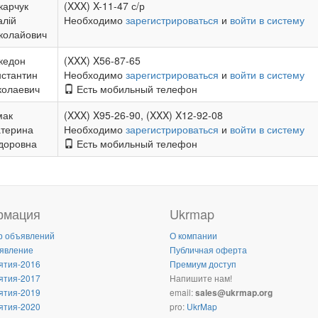
карчук
(XXX) X-11-47 с/р
алій
Необходимо
зарегистрироваться
и
войти в систему
колайович
кедон
(XXX) X56-87-65
нстантин
Необходимо
зарегистрироваться
и
войти в систему
колаевич
Есть мобильный телефон
мак
(XXX) X95-26-90, (XXX) X12-92-08
атерина
Необходимо
зарегистрироваться
и
войти в систему
доровна
Есть мобильный телефон
рмация
Ukrmap
р объявлений
О компании
явление
Публичная оферта
ятия-2016
Премиум доступ
ятия-2017
Напишите нам!
ятия-2019
email:
sales@ukrmap.org
ятия-2020
pro:
UkrMap