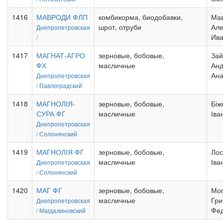
1416
МАВРОДИ ФЛП
комбикорма, биодобавки,
Ма
шрот, отруби
Але
Днепропетровская
Ива
/
1417
МАГНАТ-АГРО
зерновые, бобовые,
Зай
ФХ
масличные
Анд
Ана
Днепропетровская
/
Павлоградский
1418
МАГНОЛІЯ-
зерновые, бобовые,
Біж
СУРА ФГ
масличные
Іва
Днепропетровская
/
Солонянский
1419
МАГНОЛІЯ ФГ
зерновые, бобовые,
Лос
масличные
Іва
Днепропетровская
/
Солонянский
1420
МАГ ФГ
зерновые, бобовые,
Мог
масличные
Гри
Днепропетровская
Фе
/
Магдалиновский