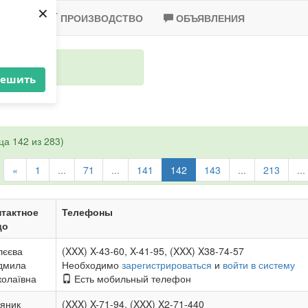
×
-2020
ПРОИЗВОДСТВО
ОБЪЯВЛЕНИЯ
решить
а 142 из 283)
«
1
...
71
...
141
142
143
...
213
...
тактное
Телефоны
цо
лєєва
(XXX) X-43-60, X-41-95, (XXX) X38-74-57
дмила
Необходимо
зарегистрироваться
и
войти в систему
олаївна
Есть мобильный телефон
яник
(XXX) X-71-94, (XXX) X2-71-440