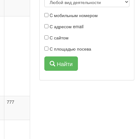
C мобильным номером
С адресом email
С сайтом
С площадью посева
Найти
777