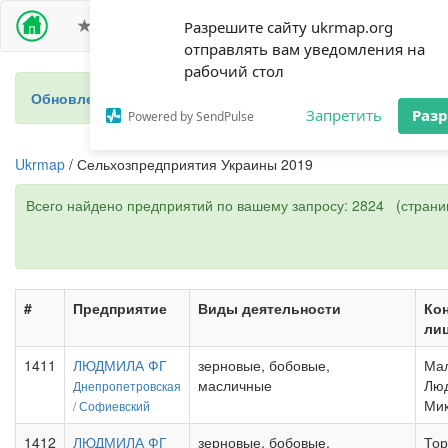
ПРЕМИУМ ДОСТУП
СЕЛЬХОЗПРЕДПРИЯТИЯ
Разрешите сайту ukrmap.org
отправлять вам уведомления на
рабочий стол
Обновление 2024 - новый справочник фермеров Украины
Запретить
Раз
Powered by SendPulse
Ukrmap
/ Сельхозпредприятия Украины 2019
Всего найдено предприятий по вашему запросу: 2824 (страниц
#
Предприятие
Виды деятельности
Кон
ли
1411
ЛЮДМИЛА ФГ
зерновые, бобовые,
Ма
масличные
Лю
Днепропетровская
Мик
/
Софиевский
1412
ЛЮДМИЛА ФГ
зерновые, бобовые,
Тор