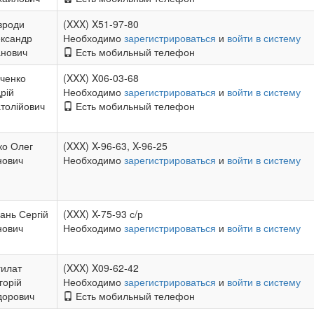
вроди
(XXX) X51-97-80
ксандр
Необходимо
зарегистрироваться
и
войти в систему
нович
Есть мобильный телефон
ченко
(XXX) X06-03-68
рій
Необходимо
зарегистрироваться
и
войти в систему
толійович
Есть мобильный телефон
ко Олег
(XXX) X-96-63, X-96-25
нович
Необходимо
зарегистрироваться
и
войти в систему
ань Сергій
(XXX) X-75-93 с/р
нович
Необходимо
зарегистрироваться
и
войти в систему
илат
(XXX) X09-62-42
горій
Необходимо
зарегистрироваться
и
войти в систему
дорович
Есть мобильный телефон