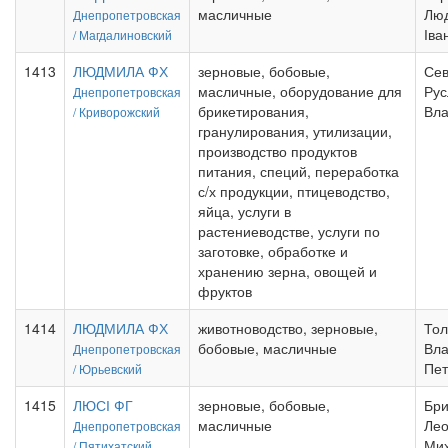
масличные
Лю
Днепропетровская
Іва
/
Магдалиновский
1413
ЛЮДМИЛА ФХ
зерновые, бобовые,
Се
масличные, оборудование для
Рус
Днепропетровская
брикетирования,
Вл
/
Криворожский
гранулирования, утилизации,
производство продуктов
питания, специй, переработка
с/х продукции, птицеводство,
яйца, услуги в
растениеводстве, услуги по
заготовке, обработке и
хранению зерна, овощей и
фруктов
1414
ЛЮДМИЛА ФХ
животноводство, зерновые,
Тол
бобовые, масличные
Вл
Днепропетровская
Пет
/
Юрьевский
1415
ЛЮСІ ФГ
зерновые, бобовые,
Бри
масличные
Лео
Днепропетровская
Ми
/
Пятихатский