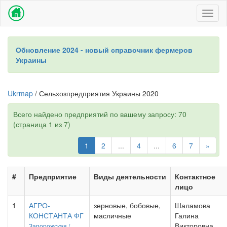
Toggl
naviga
Обновление 2024 - новый справочник фермеров
Украины
Ukrmap
/ Сельхозпредприятия Украины 2020
Всего найдено предприятий по вашему запросу: 70
(страница 1 из 7)
1
2
...
4
...
6
7
»
#
Предприятие
Виды деятельности
Контактное
лицо
1
АГРО-
зерновые, бобовые,
Шаламова
КОНСТАНТА ФГ
масличные
Галина
Викторовна
Запорожская /