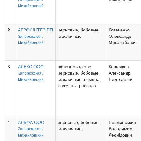
Михайловский
2
АГРОСІНТЕЗ ПП
зерновые, бобовые,
Козаченко
масличные
Олександр
Запорожская /
Миколайович
Михайловский
3
АЛЕКС ООО
животноводство,
Кашляков
зерновые, бобовые,
Александр
Запорожская /
масличные, семена,
Николаевич
Михайловский
саженцы, рассада
4
АЛЬФА ООО
зерновые, бобовые,
Пержинський
масличные
Володимир
Запорожская /
Леонідович
Михайловский