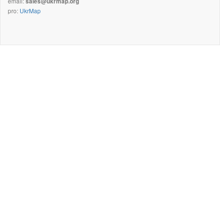
email:
sales@ukrmap.org
pro:
UkrMap