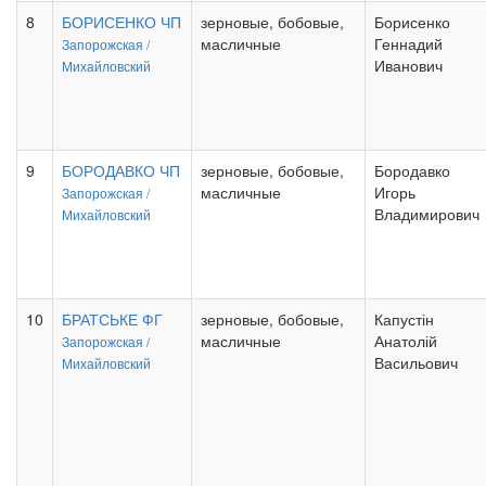
8
БОРИСЕНКО ЧП
зерновые, бобовые,
Борисенко
масличные
Геннадий
Запорожская /
Иванович
Михайловский
9
БОРОДАВКО ЧП
зерновые, бобовые,
Бородавко
масличные
Игорь
Запорожская /
Владимирович
Михайловский
10
БРАТСЬКЕ ФГ
зерновые, бобовые,
Капустін
масличные
Анатолій
Запорожская /
Васильович
Михайловский