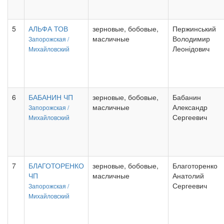
5
АЛЬФА ТОВ
зерновые, бобовые,
Пержинський
масличные
Володимир
Запорожская /
Леонідович
Михайловский
6
БАБАНИН ЧП
зерновые, бобовые,
Бабанин
масличные
Александр
Запорожская /
Сергеевич
Михайловский
7
БЛАГОТОРЕНКО
зерновые, бобовые,
Благоторенко
ЧП
масличные
Анатолий
Сергеевич
Запорожская /
Михайловский