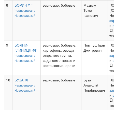
8
БОРИЧ ФГ
зерновые, бобовые
Мазилу
(X
Тома
(X
Черновицкая /
Іванович
Не
Новоселицкий
за
и
те
9
БОЯНИ-
зерновые, бобовые,
Помпуш Іван
(X
ГЛИНИЦЯ ФГ
картофель, овощи
Дмитрович
Не
открытого грунта,
за
Черновицкая /
сады семечковые и
и
Новоселицкий
косточковые, орехи
те
10
БУЗА ФГ
зерновые, бобовые
Буза
(X
Анатолій
Не
Черновицкая /
Порфирович
за
Новоселицкий
и
те