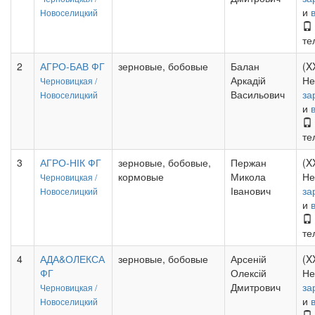
и
Новоселицкий
те
2
АГРО-БАВ ФГ
зерновые, бобовые
Балан
(X
Аркадій
Не
Черновицкая /
Васильович
за
Новоселицкий
и
те
3
АГРО-НІК ФГ
зерновые, бобовые,
Пержан
(X
кормовые
Микола
Не
Черновицкая /
Іванович
за
Новоселицкий
и
те
4
АДА&ОЛЕКСА
зерновые, бобовые
Арсеній
(X
ФГ
Олексій
Не
Дмитрович
за
Черновицкая /
и
Новоселицкий