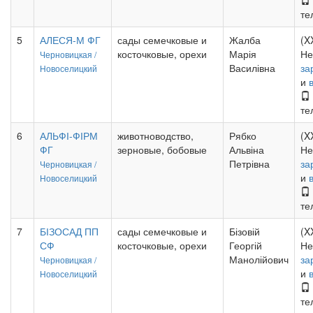
те
5
АЛЕСЯ-М ФГ
сады семечковые и
Жалба
(X
косточковые, орехи
Марія
Не
Черновицкая /
Василівна
за
Новоселицкий
и
те
6
АЛЬФІ-ФІРМ
животноводство,
Рябко
(X
ФГ
зерновые, бобовые
Альвіна
Не
Петрівна
за
Черновицкая /
и
Новоселицкий
те
7
БІЗОСАД ПП
сады семечковые и
Бізовій
(X
СФ
косточковые, орехи
Георгій
Не
Манолійович
за
Черновицкая /
и
Новоселицкий
те