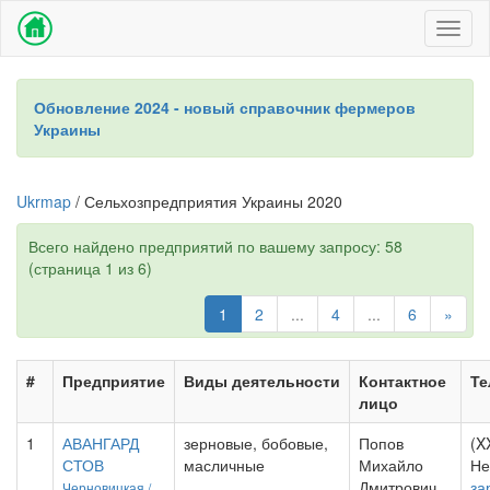
Toggl
naviga
Обновление 2024 - новый справочник фермеров
Украины
Ukrmap
/ Сельхозпредприятия Украины 2020
Всего найдено предприятий по вашему запросу: 58
(страница 1 из 6)
1
2
...
4
...
6
»
#
Предприятие
Виды деятельности
Контактное
Т
лицо
1
АВАНГАРД
зерновые, бобовые,
Попов
(X
СТОВ
масличные
Михайло
Не
Дмитрович
за
Черновицкая /