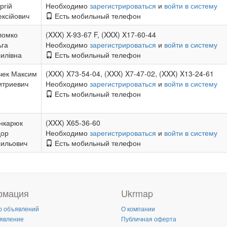
ргій
Необходимо
зарегистрироваться
и
войти в систему
ксійович
Есть мобильный телефон
ломко
(XXX) X-93-67 F, (XXX) X17-60-44
ьга
Необходимо
зарегистрироваться
и
войти в систему
илівна
Есть мобильный телефон
чек Максим
(XXX) X73-54-04, (XXX) X7-47-02, (XXX) X13-24-61
итриевич
Необходимо
зарегистрироваться
и
войти в систему
Есть мобильный телефон
нкарюк
(XXX) X65-36-60
дор
Необходимо
зарегистрироваться
и
войти в систему
сильович
Есть мобильный телефон
рмация
Ukrmap
р объявлений
О компании
явление
Публичная оферта