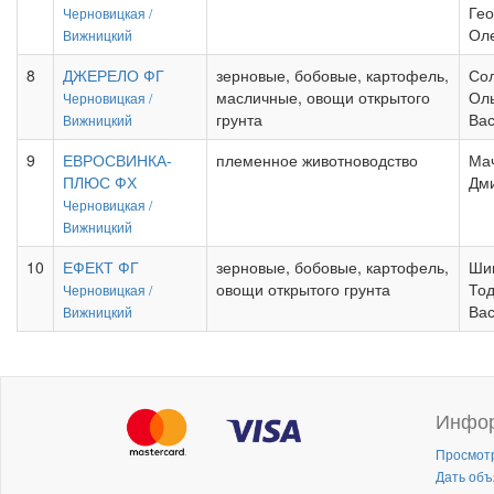
Гео
Черновицкая /
Оле
Вижницкий
8
ДЖЕРЕЛО ФГ
зерновые, бобовые, картофель,
Со
масличные, овощи открытого
Ол
Черновицкая /
грунта
Вас
Вижницкий
9
ЕВРОСВИНКА-
племенное животноводство
Ма
ПЛЮС ФХ
Дм
Черновицкая /
Вижницкий
10
ЕФЕКТ ФГ
зерновые, бобовые, картофель,
Ши
овощи открытого грунта
То
Черновицкая /
Ва
Вижницкий
Инфо
Просмот
Дать объ