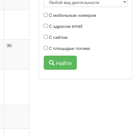
C мобильным номером
С адресом email
С сайтом
30
С площадью посева
Найти