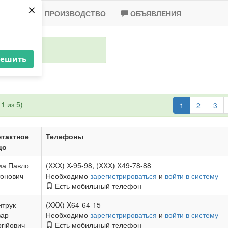
×
-2020
ПРОИЗВОДСТВО
ОБЪЯВЛЕНИЯ
решить
1 из 5)
1
2
3
нтактное
Телефоны
цо
ма Павло
(XXX) X-95-98, (XXX) X49-78-88
онович
Необходимо
зарегистрироваться
и
войти в систему
Есть мобильный телефон
итрук
(XXX) X64-64-15
зар
Необходимо
зарегистрироваться
и
войти в систему
гійович
Есть мобильный телефон