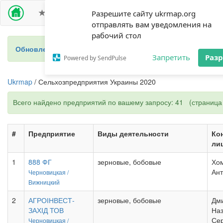
ПРЕМИУМ ДОСТУП
СЕЛЬХОЗПРЕДПРИЯТИЯ
Разрешите сайту ukrmap.org
отправлять вам уведомления на
рабочий стол
Обновление 2024 - новый справочник фермеров Украины
Запретить
Раз
Powered by SendPulse
Ukrmap
/ Сельхозпредприятия Украины 2020
Всего найдено предприятий по вашему запросу: 41 (страница 
#
Предприятие
Виды деятельности
Ко
ли
1
888 ФГ
зерновые, бобовые
Хо
Ант
Черновицкая /
Вижницкий
2
АГРОІНВЕСТ-
зерновые, бобовые
Дм
ЗАХІД ТОВ
На
Сер
Черновицкая /