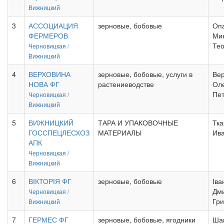
Вижницкий
3
АССОЦИАЦИЯ
зерновые, бобовые
Оп
ФЕРМЕРОВ
Ми
Те
Черновицкая /
Вижницкий
4
ВЕРХОВИНА
зерновые, бобовые, услуги в
Ве
НОВА ФГ
растениеводстве
Ол
Пе
Черновицкая /
Вижницкий
5
ВИЖНИЦКИЙ
ТАРА И УПАКОВОЧНЫЕ
Тка
ГОССПЕЦЛЕСХОЗ
МАТЕРИАЛЫ
Ив
АПК
Черновицкая /
Вижницкий
6
ВІКТОРІЯ ФГ
зерновые, бобовые
Іва
Дм
Черновицкая /
Гри
Вижницкий
7
ГЕРМЕС ФГ
зерновые, бобовые, ягодники
Ша