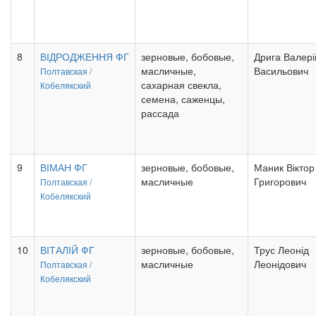
8
ВІДРОДЖЕННЯ ФГ
зерновые, бобовые,
Дрига Валері
масличные,
Васильович
Полтавская /
сахарная свекла,
Кобелякский
семена, саженцы,
рассада
9
ВІМАН ФГ
зерновые, бобовые,
Маник Віктор
масличные
Григорович
Полтавская /
Кобелякский
10
ВІТАЛІЙ ФГ
зерновые, бобовые,
Трус Леонід
масличные
Леонідович
Полтавская /
Кобелякский