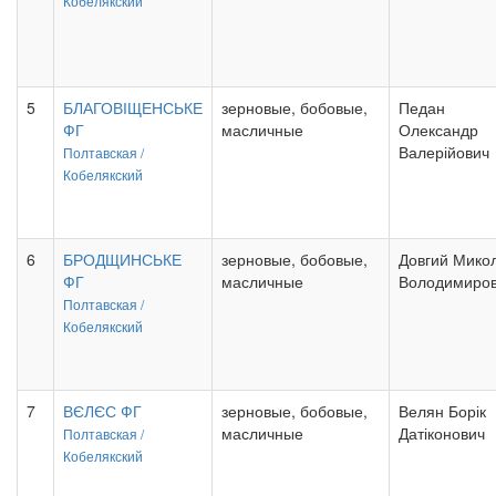
Кобелякский
5
БЛАГОВІЩЕНСЬКЕ
зерновые, бобовые,
Педан
ФГ
масличные
Олександр
Валерійович
Полтавская /
Кобелякский
6
БРОДЩИНСЬКЕ
зерновые, бобовые,
Довгий Мико
ФГ
масличные
Володимиро
Полтавская /
Кобелякский
7
ВЄЛЄС ФГ
зерновые, бобовые,
Велян Борік
масличные
Датіконович
Полтавская /
Кобелякский