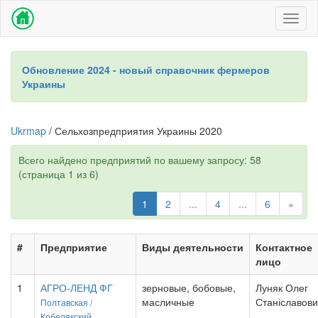
Toggl
naviga
Обновление 2024 - новый справочник фермеров
Украины
Ukrmap
/ Сельхозпредприятия Украины 2020
Всего найдено предприятий по вашему запросу: 58
(страница 1 из 6)
1
2
...
4
...
6
»
#
Предприятие
Виды деятельности
Контактное
лицо
1
АГРО-ЛЕНД ФГ
зерновые, бобовые,
Луняк Олег
масличные
Станіславови
Полтавская /
Кобелякский