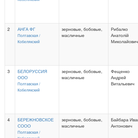
2
АНГА ФГ
зерновые, бобовые,
Рибалко
масличные
Анатолій
Полтавская /
Миколайович
Кобелякский
3
БЕЛОРУССИЯ
зерновые, бобовые,
Фещенко
ООО
масличные
Андрей
Витальевич
Полтавская /
Кобелякский
4
БЕРЕЖНОВСКОЕ
зерновые, бобовые,
Байбара Ива
СООО
масличные
Антонович
Полтавская /