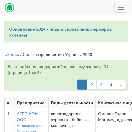
Toggl
naviga
Обновление 2024 - новый справочник фермеров
Украины
Ukrmap
/ Сельхозпредприятия Украины 2020
Всего найдено предприятий по вашему запросу: 31
(страница 1 из 4)
1
2
3
4
»
#
Предприятие
Виды деятельности
Контактное лиц
1
АГРО-КОН
виноградарство,
Омаров Гаджи
ООО
зерновые, бобовые,
Магомедгаджиев
масличные
Николаевская /
Очаковский