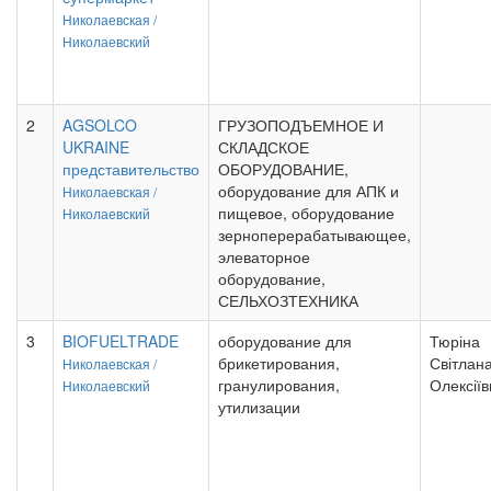
Николаевская /
Николаевский
2
AGSOLCO
ГРУЗОПОДЪЕМНОЕ И
UKRAINE
СКЛАДСКОЕ
представительство
ОБОРУДОВАНИЕ,
оборудование для АПК и
Николаевская /
пищевое, оборудование
Николаевский
зерноперерабатывающее,
элеваторное
оборудование,
СЕЛЬХОЗТЕХНИКА
3
BIOFUELTRADE
оборудование для
Тюріна
брикетирования,
Світлан
Николаевская /
гранулирования,
Олексіїв
Николаевский
утилизации