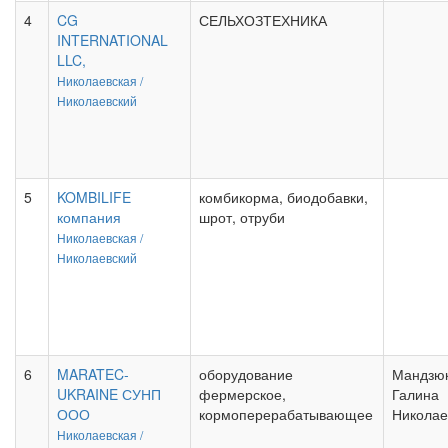
4
CG
СЕЛЬХОЗТЕХНИКА
INTERNATIONAL
LLC,
Николаевская /
Николаевский
5
KOMBILIFE
комбикорма, биодобавки,
компания
шрот, отруби
Николаевская /
Николаевский
6
MARATEC-
оборудование
Мандзю
UKRAINE СУНП
фермерское,
Галина
ООО
кормоперерабатывающее
Николае
Николаевская /