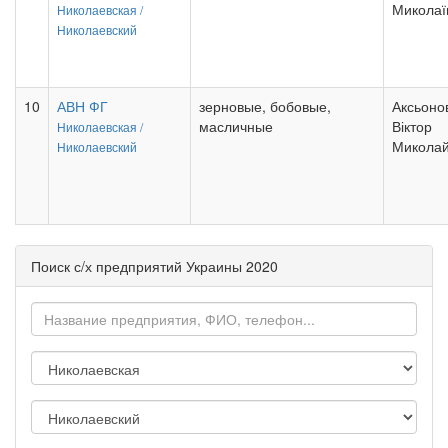
Миколаї
Николаевская /
Николаевский
10
АВН ФГ
зерновые, бобовые,
Аксьоно
масличные
Віктор
Николаевская /
Миколай
Николаевский
Поиск с/х предприятий Украины 2020