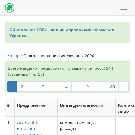
Toggl
naviga
Обновление 2024 - новый справочник фермеров
Украины
Ukrmap
/ Сельхозпредприятия Украины 2020
Всего найдено предприятий по вашему запросу: 244
(страница 1 из 25)
1
2
...
7
...
14
...
21
...
25
»
#
Предприятие
Виды деятельности
Контакт
лицо
1
AGROLIFE
семена, саженцы,
интернет-
рассада
супермаркет