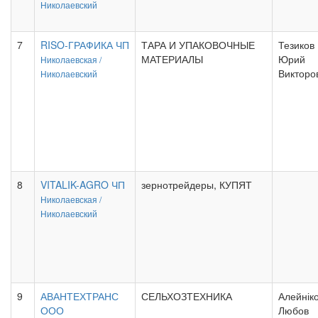
Николаевский
7
RISO-ГРАФИКА ЧП
ТАРА И УПАКОВОЧНЫЕ
Тезиков
МАТЕРИАЛЫ
Юрий
Николаевская /
Викторо
Николаевский
8
VITALIK-AGRO ЧП
зернотрейдеры, КУПЯТ
Николаевская /
Николаевский
9
АВАНТЕХТРАНС
СЕЛЬХОЗТЕХНИКА
Алейнік
ООО
Любов