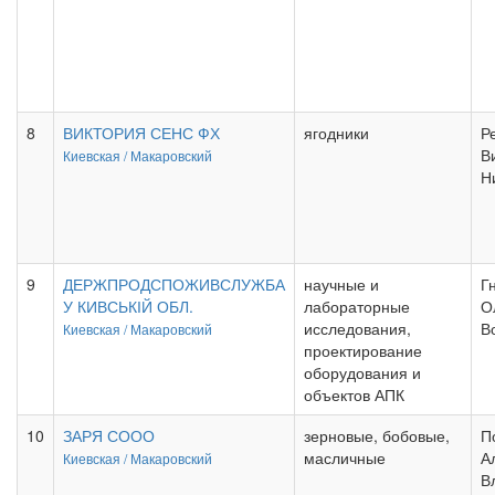
8
ВИКТОРИЯ СЕНС ФХ
ягодники
Р
В
Киевская /
Макаровский
Н
9
ДЕРЖПРОДСПОЖИВСЛУЖБА
научные и
Г
У КИВСЬКІЙ ОБЛ.
лабораторные
О
исследования,
В
Киевская /
Макаровский
проектирование
оборудования и
объектов АПК
10
ЗАРЯ СООО
зерновые, бобовые,
П
масличные
А
Киевская /
Макаровский
В