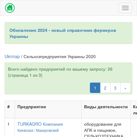
Toggl
naviga
Обновление 2024 - новый справочник фермеров
Украины
Ukrmap
/ Сельхозпредприятия Украины 2020
Всего найдено предприятий по вашему запросу: 26
(страница 1 из 3)
1
2
3
»
#
Предприятие
Виды деятельности
К
л
1
TURKAGRO Компания
оборудование для
АПК и пищевое,
Киевская /
Макаровский
СЕЛЬХОЗТЕХНИКА