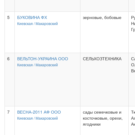
5
БУКОВИНА ФХ
зерновые, бобовые
Р
Н
Киевская /
Макаровский
Г
6
ВЕЛЬТОН-УКРАИНА ООО
СЕЛЬХОЗТЕХНИКА
С
О
Киевская /
Макаровский
В
7
ВЕСНА-2011 АФ ООО
сады семечковые и
Т
косточковые, орехи,
А
Киевская /
Макаровский
ягодники
А