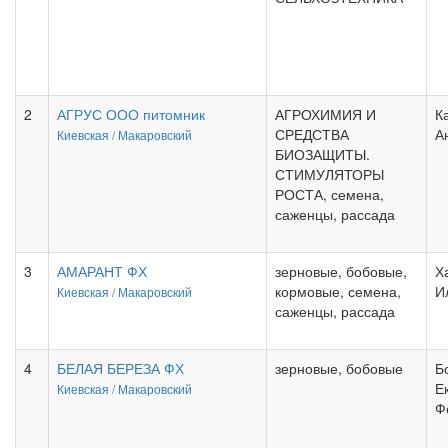
2
АГРУС ООО питомник
АГРОХИМИЯ И
К
СРЕДСТВА
А
Киевская /
Макаровский
БИОЗАЩИТЫ.
СТИМУЛЯТОРЫ
РОСТА, семена,
саженцы, рассада
3
АМАРАНТ ФХ
зерновые, бобовые,
Х
кормовые, семена,
И
Киевская /
Макаровский
саженцы, рассада
4
БЕЛАЯ БЕРЕЗА ФХ
зерновые, бобовые
Б
Е
Киевская /
Макаровский
Ф