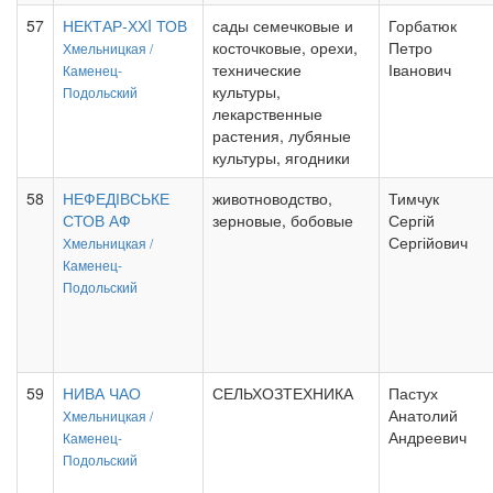
57
НЕКТАР-ХХI ТОВ
сады семечковые и
Горбатюк
косточковые, орехи,
Петро
Хмельницкая /
технические
Іванович
Каменец-
культуры,
Подольский
лекарственные
растения, лубяные
культуры, ягодники
58
НЕФЕДІВСЬКЕ
животноводство,
Тимчук
СТОВ АФ
зерновые, бобовые
Сергій
Сергійович
Хмельницкая /
Каменец-
Подольский
59
НИВА ЧАО
СЕЛЬХОЗТЕХНИКА
Пастух
Анатолий
Хмельницкая /
Андреевич
Каменец-
Подольский