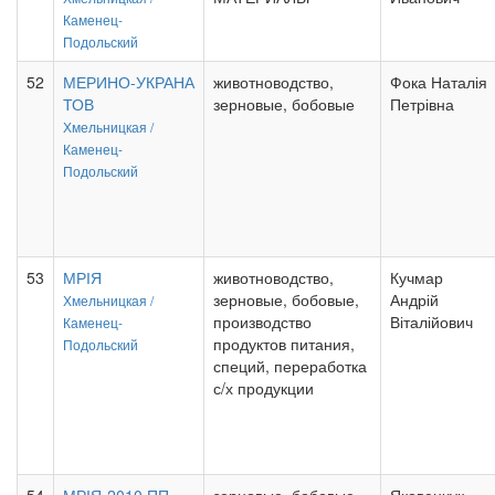
Каменец-
Подольский
52
МЕРИНО-УКРАНА
животноводство,
Фока Наталія
ТОВ
зерновые, бобовые
Петрівна
Хмельницкая /
Каменец-
Подольский
53
МРІЯ
животноводство,
Кучмар
зерновые, бобовые,
Андрій
Хмельницкая /
производство
Віталійович
Каменец-
продуктов питания,
Подольский
специй, переработка
с/х продукции