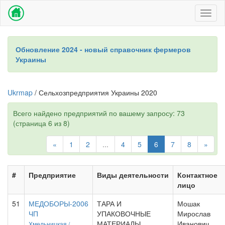
Toggl
naviga
Обновление 2024 - новый справочник фермеров
Украины
Ukrmap
/ Сельхозпредприятия Украины 2020
Всего найдено предприятий по вашему запросу: 73
(страница 6 из 8)
«
1
2
...
4
5
6
7
8
»
#
Предприятие
Виды деятельности
Контактное
лицо
51
МЕДОБОРЫ-2006
ТАРА И
Мошак
ЧП
УПАКОВОЧНЫЕ
Мирослав
МАТЕРИАЛЫ
Иванович
Хмельницкая /