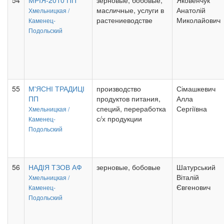
54
МРІЯ-2010 ПП
зерновые, бобовые,
Яковенчук
масличные, услуги в
Анатолій
Хмельницкая /
растениеводстве
Миколайович
Каменец-
Подольский
55
М'ЯСНІ ТРАДИЦІ
производство
Сімашкевич
ПП
продуктов питания,
Алла
специй, переработка
Сергіївна
Хмельницкая /
с/х продукции
Каменец-
Подольский
56
НАДІЯ ТЗОВ АФ
зерновые, бобовые
Шатурський
Віталій
Хмельницкая /
Євгенович
Каменец-
Подольский