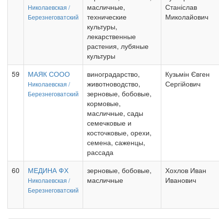
масличные,
Станіслав
Николаевская /
технические
Миколайович
Березнеговатский
культуры,
лекарственные
растения, лубяные
культуры
59
МАЯК СООО
виноградарство,
Кузьмін Євген
животноводство,
Сергійович
Николаевская /
зерновые, бобовые,
Березнеговатский
кормовые,
масличные, сады
семечковые и
косточковые, орехи,
семена, саженцы,
рассада
60
МЕДИНА ФХ
зерновые, бобовые,
Хохлов Иван
масличные
Иванович
Николаевская /
Березнеговатский