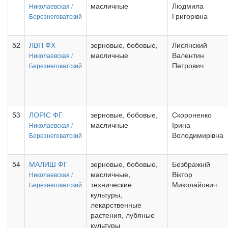
масличные
Людмила
Николаевская /
Григорівна
Березнеговатский
52
ЛВП ФХ
зерновые, бобовые,
Лисянский
масличные
Валентин
Николаевская /
Петрович
Березнеговатский
53
ЛОРІС ФГ
зерновые, бобовые,
Скороненко
масличные
Ірина
Николаевская /
Володимирівна
Березнеговатский
54
МАЛИШ ФГ
зерновые, бобовые,
Безбражній
масличные,
Віктор
Николаевская /
технические
Миколайович
Березнеговатский
культуры,
лекарственные
растения, лубяные
культуры