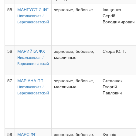
55
МАНГУСТ-2 ФГ
зерновые, бобовые
Іващенко
Сергій
Николаевская /
Володимирович
Березнеговатский
56
МАРИЙКА ФХ
зерновые, бобовые,
Скора Ю. Г.
масличные
Николаевская /
Березнеговатский
57
МАРІАНА ПП
зерновые, бобовые,
Степанюк
масличные
Георгій
Николаевская /
Павлович
Березнеговатский
58
МАРС ФГ
зерновые, бобовые,
Кушнір