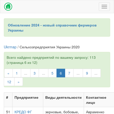
Toggl
naviga
Обновление 2024 - новый справочник фермеров
Украины
Ukrmap
/ Сельхозпредприятия Украины 2020
Всего найдено предприятий по вашему запросу: 113
(страница 6 из 12)
«
1
...
3
...
5
6
7
...
9
...
12
»
#
Предприятие
Виды деятельности
Контактное
лицо
51
КРЕДО ФГ
зерновые, бобовые,
Авраменко