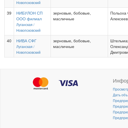
Новопсковский
39
НИБУЛОН СП
зерновые, бобовые,
Польоха 
ООО филиал
масличные
Алексеев
Луганская /
Новопсковский
40
НИВА СФГ
зерновые, бобовые,
Штельма
масличные
Олексан
Луганская /
Дмитров
Новопсковский
Инфо
Просмот
Дать объ
Предпри
Предпри
Предпри
Предпри