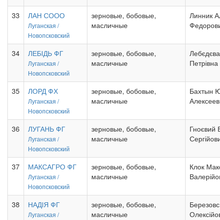
33
ЛАН СООО
зерновые, бобовые,
Линник А
масличные
Федоров
Луганская /
Новопсковский
34
ЛЕБІДЬ ФГ
зерновые, бобовые,
Лебєдєва 
масличные
Петрівна
Луганская /
Новопсковский
35
ЛОРД ФХ
зерновые, бобовые,
Бахтын 
масличные
Алексеев
Луганская /
Новопсковский
36
ЛУГАНЬ ФГ
зерновые, бобовые,
Гноєвий 
масличные
Сергійов
Луганская /
Новопсковский
37
МАКСАГРО ФГ
зерновые, бобовые,
Клок Мак
масличные
Валерійо
Луганская /
Новопсковский
38
НАДІЯ ФГ
зерновые, бобовые,
Березовс
масличные
Олексійо
Луганская /