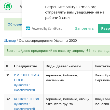
ПРЕМИУМ ДОСТУП
СЕЛЬХОЗПРЕДПРИЯТИЯ
Разрешите сайту ukrmap.org
отправлять вам уведомления на
рабочий стол
Обновление 2024 - новый справочник фермеров Украины
Запретить
Раз
Powered by SendPulse
Ukrmap
/ Сельхозпредприятия Украины 2020
Всего найдено предприятий по вашему запросу: 64 (страница 
#
Предприятие
Виды деятельности
Контакт
31
ИМ. ЭНГЕЛЬСА
зерновые, бобовые,
Віннік Я
СООО
масличные
Сергійов
Луганская /
Новопсковский
32
КОНКУРЕНТ ФГ
зерновые, бобовые, овощи
Дячук Ми
открытого грунта
Іванович
Луганская /
Новопсковский