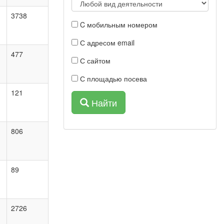
3738
C мобильным номером
С адресом email
477
С сайтом
С площадью посева
121
Найти
806
89
2726