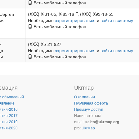
Есть мобильный телефон
Сергей
(XXX) X-31-05, X-83-16 F, (XXX) X93-18-55
ич
Необходимо
зарегистрироваться
и
войти в систему
Есть мобильный телефон
х
(XXX) X5-21-927
др
Необходимо
зарегистрироваться
и
войти в систему
ич
Есть мобильный телефон
рмация
Ukrmap
р объявлений
О компании
явление
Публичная оферта
ятия-2016
Премиум доступ
ятия-2017
Напишите нам!
ятия-2019
email:
sales@ukrmap.org
ятия-2020
pro:
UkrMap