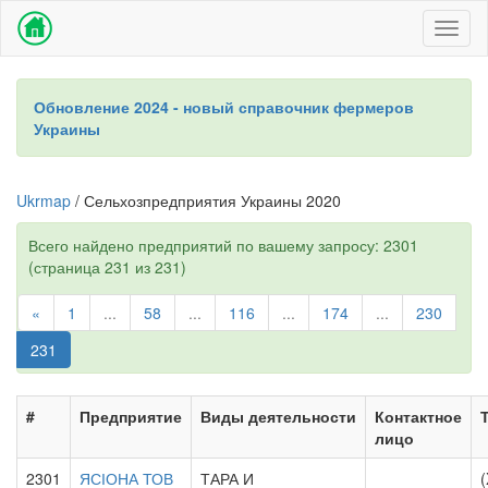
Toggl
naviga
Обновление 2024 - новый справочник фермеров
Украины
Ukrmap
/ Сельхозпредприятия Украины 2020
Всего найдено предприятий по вашему запросу: 2301
(страница 231 из 231)
«
1
...
58
...
116
...
174
...
230
231
#
Предприятие
Виды деятельности
Контактное
лицо
2301
ЯСІОНА ТОВ
ТАРА И
(