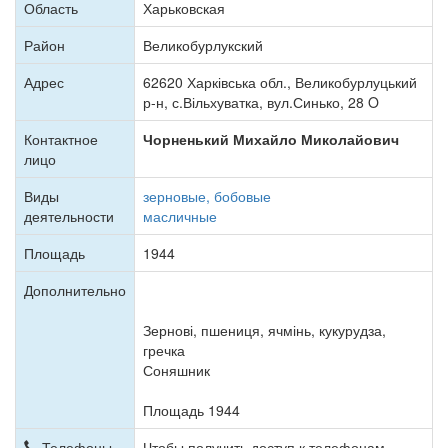
Область
Харьковская
Район
Великобурлукский
Адрес
62620 Харківська обл., Великобурлуцький
р-н, с.Вільхуватка, вул.Синько, 28 O
Контактное
Чорненький Михайло Миколайович
лицо
Виды
зерновые, бобовые
деятельности
масличные
Площадь
1944
Дополнительно
Зернові, пшениця, ячмінь, кукурудза,
гречка
Соняшник
Площадь 1944
Телефоны
Чтобы получить доступ к телефонам