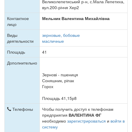
Великолепетиський р-н, с.Мала Лепетиха,
вул.200-річчя Хер2
Контактное
Мельник Валентина Михайлівна
лицо
Виды
зерновые, бобовые
деятельности
масличные
Площадь
41
Дополнительно
Зернові - пшениця
Соняшник, ріпак
Горох
Площадь 41,15р8
Телефоны
Чтобы получить доступ к телефонам
предприятия
ВАЛЕНТИНА ФГ
необходимо
зарегистрироваться
и
войти в
систему