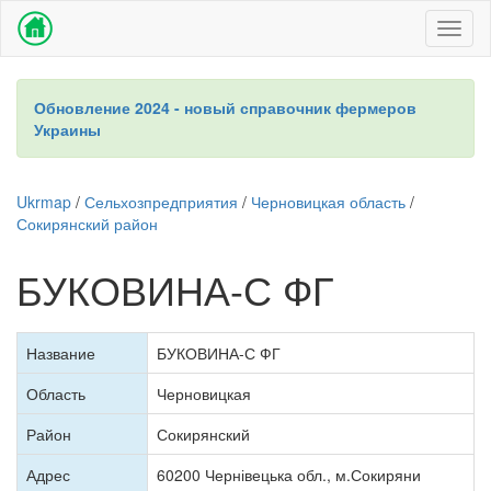
Toggl
naviga
Обновление 2024 - новый справочник фермеров
Украины
Ukrmap
/
Сельхозпредприятия
/
Черновицкая область
/
Сокирянский район
БУКОВИНА-С ФГ
Название
БУКОВИНА-С ФГ
Область
Черновицкая
Район
Сокирянский
Адрес
60200 Чернівецька обл., м.Сокиряни