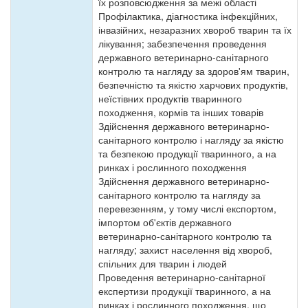
їх розповсюдження за межі області
Профілактика, діагностика інфекційних,
інвазійних, незаразних хвороб тварин та їх
лікування; забезпечення проведення
державного ветеринарно-санітарного
контролю та нагляду за здоров'ям тварин,
безпечністю та якістю харчових продуктів,
неїстівних продуктів тваринного
походження, кормів та інших товарів
Здійснення державного ветеринарно-
санітарного контролю і нагляду за якістю
та безпекою продукції тваринного, а на
ринках і рослинного походження
Здійснення державного ветеринарно-
санітарного контролю та нагляду за
перевезенням, у тому числі експортом,
імпортом об'єктів державного
ветеринарно-санітарного контролю та
нагляду; захист населення від хвороб,
спільних для тварин і людей
Проведення ветеринарно-санітарної
експертизи продукції тваринного, а на
ринках і рослинного походження, що