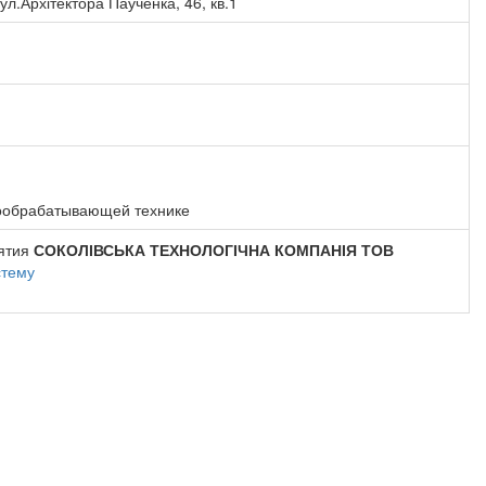
ул.Архітектора Паученка, 46, кв.1
вообрабатывающей технике
иятия
СОКОЛІВСЬКА ТЕХНОЛОГІЧНА КОМПАНІЯ ТОВ
стему