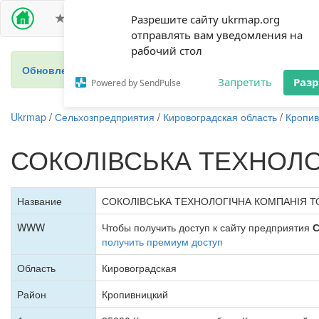
ПРЕМИУМ ДОСТУП
СЕЛЬХОЗПРЕДПРИЯТИЯ
Разрешите сайту ukrmap.org
отправлять вам уведомления на
рабочий стол
Обновление 2024 - новый справочник фермеров Украины
Запретить
Раз
Powered by SendPulse
Ukrmap
/
Сельхозпредприятия
/
Кировоградская область
/
Кропив
СОКОЛІВСЬКА ТЕХНОЛО
Название
СОКОЛІВСЬКА ТЕХНОЛОГІЧНА КОМПАНІЯ Т
WWW
Чтобы получить доступ к сайту предприятия
С
получить премиум доступ
Область
Кировоградская
Район
Кропивницкий