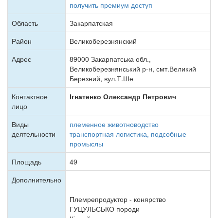
получить премиум доступ
Область
Закарпатская
Район
Великоберезнянский
Адрес
89000 Закарпатська обл.,
Великоберезнянський р-н, смт.Великий
Березний, вул.Т.Ше
Контактное
Ігнатенко Олександр Петрович
лицо
Виды
племенное животноводство
деятельности
транспортная логистика, подсобные
промыслы
Площадь
49
Дополнительно
Племрепродуктор - конярство
ГУЦУЛЬСЬКО породи