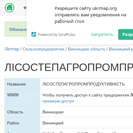
ПРЕМИУМ ДОСТУП
СЕЛЬХОЗПРЕДПРИЯТИЯ
Разрешите сайту ukrmap.org
отправлять вам уведомления на
рабочий стол
Обновление 2024 - новый справочник фермеров Украины
Запретить
Раз
Powered by SendPulse
Ukrmap
/
Сельхозпредприятия
/
Винницкая область
/
Винницкий 
ЛІСОСТЕПАГРОПРОМПР
Название
ЛІСОСТЕПАГРОПРОМПРОДУКТИВНІСТЬ
WWW
Чтобы получить доступ к сайту предприятия
премиум доступ
Область
Винницкая
Район
Винницкий