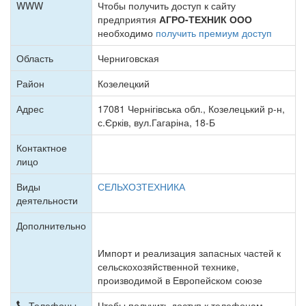
WWW
Чтобы получить доступ к сайту
предприятия
АГРО-ТЕХНИК ООО
необходимо
получить премиум доступ
Область
Черниговская
Район
Козелецкий
Адрес
17081 Чернігівська обл., Козелецький р-н,
с.Єрків, вул.Гагаріна, 18-Б
Контактное
лицо
Виды
СЕЛЬХОЗТЕХНИКА
деятельности
Дополнительно
Импорт и реализация запасных частей к
сельскохозяйственной технике,
производимой в Европейском союзе
Телефоны
Чтобы получить доступ к телефонам