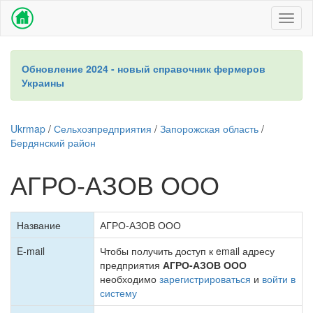
Toggl
naviga
Обновление 2024 - новый справочник фермеров
Украины
Ukrmap
/
Сельхозпредприятия
/
Запорожская область
/
Бердянский район
АГРО-АЗОВ ООО
Название
АГРО-АЗОВ ООО
E-mail
Чтобы получить доступ к email адресу
предприятия
АГРО-АЗОВ ООО
необходимо
зарегистрироваться
и
войти в
систему