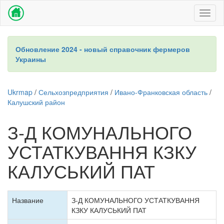
Toggl
naviga
Обновление 2024 - новый справочник фермеров
Украины
Ukrmap
/
Сельхозпредприятия
/
Ивано-Франковская область
/
Калушский район
З-Д КОМУНАЛЬНОГО
УСТАТКУВАННЯ КЗКУ
КАЛУСЬКИЙ ПАТ
Название
З-Д КОМУНАЛЬНОГО УСТАТКУВАННЯ
КЗКУ КАЛУСЬКИЙ ПАТ