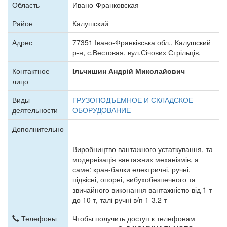
Область
Ивано-Франковская
Район
Калушский
Адрес
77351 Івано-Франківська обл., Калушский
р-н, с.Вестовая, вул.Січових Стрільців,
Контактное
Ільчишин Андрій Миколайович
лицо
Виды
ГРУЗОПОДЪЕМНОЕ И СКЛАДСКОЕ
деятельности
ОБОРУДОВАНИЕ
Дополнительно
Виробництво вантажного устаткування, та
модернізація вантажних механізмів, а
саме: кран-балки електричні, ручні,
підвісні, опорні, вибухобезпечного та
звичайного виконання вантажністю від 1 т
до 10 т, талі ручні в/п 1-3.2 т
Телефоны
Чтобы получить доступ к телефонам