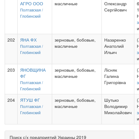
АГРО ООО
масличные
Олександр
6
Сергійович
Полтавская /
Глобинский
202
ЯНА ФХ
зерновые, бобовые,
Назаренко
(
масличные
Анатолий
Полтавская /
Ильич
Глобинский
203
ЯНОВЩИНА
зерновые, бобовые,
Лісняк
(
ФГ
масличные
Галина
Григорівна
Полтавская /
Глобинский
204
ЯТУШ ФГ
зерновые, бобовые,
Шутько
(
масличные
Володимир
Полтавская /
Миколайович
Глобинский
Поиск с/х предприятий Украины 2019