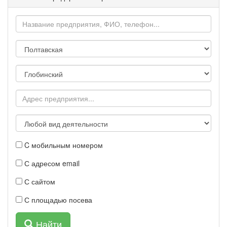
C мобильным номером
С адресом email
С сайтом
С площадью посева
Найти