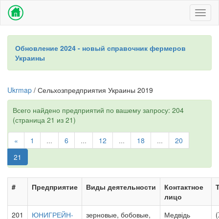
Toggl
naviga
Обновление 2024 - новый справочник фермеров
Украины
Ukrmap
/ Сельхозпредприятия Украины 2019
Всего найдено предприятий по вашему запросу: 204
(страница 21 из 21)
«
1
...
6
...
12
...
18
...
20
21
#
Предприятие
Виды деятельности
Контактное
лицо
201
ЮНИГРЕЙН-
зерновые, бобовые,
Медвідь
(