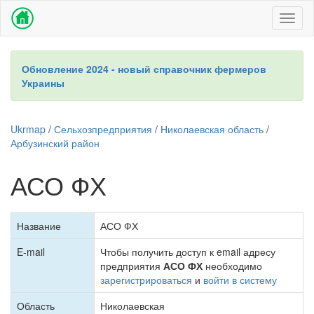
Toggl
naviga
Обновление 2024 - новый справочник фермеров
Украины
Ukrmap
/
Сельхозпредприятия
/
Николаевская область
/
Арбузинский район
АСО ФХ
Название
АСО ФХ
E-mail
Чтобы получить доступ к email адресу
предприятия
АСО ФХ
необходимо
зарегистрироваться
и
войти в систему
Область
Николаевская