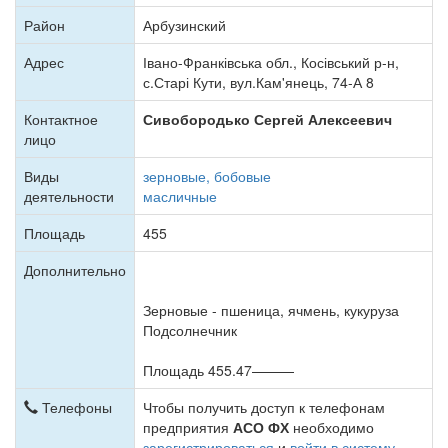
Район
Арбузинский
Адрес
Івано-Франківська обл., Косівський р-н,
с.Старі Кути, вул.Кам'янець, 74-А 8
Контактное
Сивобородько Сергей Алексеевич
лицо
Виды
зерновые, бобовые
деятельности
масличные
Площадь
455
Дополнительно
Зерновые - пшеница, ячмень, кукуруза
Подсолнечник
Площадь 455.47———
Телефоны
Чтобы получить доступ к телефонам
предприятия
АСО ФХ
необходимо
зарегистрироваться
и
войти в систему