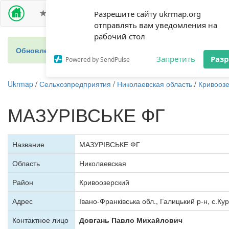
ПРЕМИУМ ДОСТУП
СЕЛЬХОЗПРЕДПРИЯТИЯ
Разрешите сайту ukrmap.org
отправлять вам уведомления на
рабочий стол
Обновление 2024 - новый справочник фермеров Украины
Запретить
Раз
Powered by SendPulse
Ukrmap
/
Сельхозпредприятия
/
Николаевская область
/
Кривоозе
МАЗУРІВСЬКЕ ФГ
Название
МАЗУРІВСЬКЕ ФГ
Область
Николаевская
Район
Кривоозерский
Адрес
Івано-Франківська обл., Галицький р-н, с.Кур
Контактное лицо
Довгань Павло Михайлович