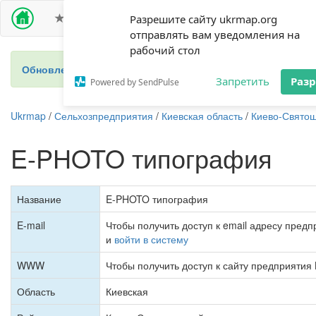
ПРЕМИУМ ДОСТУП
СЕЛЬХОЗПРЕДПРИЯТИЯ
Разрешите сайту ukrmap.org
отправлять вам уведомления на
рабочий стол
Обновление 2024 - новый справочник фермеров Украины
Запретить
Раз
Powered by SendPulse
Ukrmap
/
Сельхозпредприятия
/
Киевская область
/
Киево-Святош
E-PHOTO типография
Название
E-PHOTO типография
E-mail
Чтобы получить доступ к email адресу пред
и
войти в систему
WWW
Чтобы получить доступ к сайту предприятия
Область
Киевская