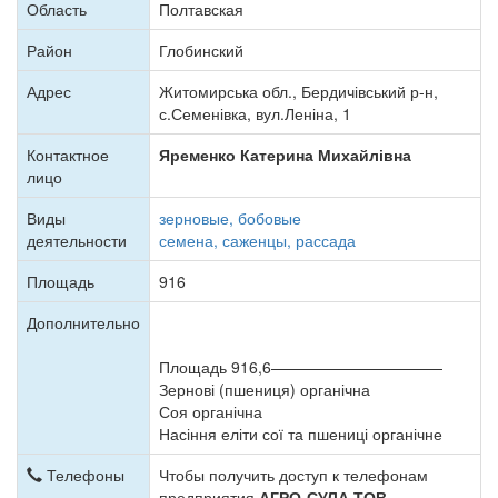
Область
Полтавская
Район
Глобинский
Адрес
Житомирська обл., Бердичівський р-н,
с.Семенівка, вул.Леніна, 1
Контактное
Яременко Катерина Михайлівна
лицо
Виды
зерновые, бобовые
деятельности
семена, саженцы, рассада
Площадь
916
Дополнительно
Площадь 916,6———————————
Зернові (пшениця) органічна
Соя органічна
Насіння еліти сої та пшениці органічне
Телефоны
Чтобы получить доступ к телефонам
предприятия
АГРО-СУЛА ТОВ