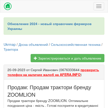
Toggl
naviga
Обновление 2024 - новый справочник фермеров
Украины
Ukrmap
/
Доска объявлений
/
Сельскохозяйственная техника
/
Трактора
Зарегистрироваться и дать объявление
20-09-2023 от Сергей Иванович (0676333644
проверить
телефон на наличие жалоб на AFERA.INFO
)
Продам: Продам трактори бренду
ZOOMLION
Продам трактори бренду ZOOMLION. Оптимальне
поєднання ціна - якість . Готові посприяти в кредитуванні