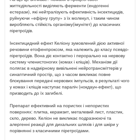
життєдіяльності виділяють ферменти (ендогенні
естерази), які нейтралізують ефективність інсектицидів,
руйнуючи «ефірну групу» з їх молекул, і таким чином
виробляють стійкість організму(імунітет) до класичних
піретроїдів.
Інсектицидний ефект Келіону зумовлений дією активної
речовини етофенпроксом, яка належить до класу псевдо-
піретроїдів. Вона діє контактно і перорально на нервову
систему членистоногих (комах і кліщів). Механізм дії
полягає в надмірному вивільнені нейротрансміттерів у
синаптичний простір, що з часом викликає повне
блокування передачі нервових імпульсів, в результаті чого
у комах і кліщів наступає параліч (нокдаун-ефект), що
призводить до їх загибелі.
Препарат ефективний на пористих і непористих
поверхнях: плитка, керамзит, металевий лист, пластик,
скло, дерево. Келіон не викликає подразнюючі та
алергенні реакції для дихальних шляхів і для шкіри у
порівнянні з класичними піретроїдами.