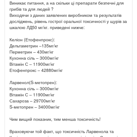
Виникає питання, а на скільки ці препарати безпечні для
грибів та для людей ?
Виходячи з даних заявлених виробником та результатів
досліджень, рівень гострої оральної токсичності у щурів за
шкалою ЛД50 мг/кг. приведені нижче:
Келіон (Етофенпрокс):
Дельтаметрин –135мг/кг
Перметрин – 430мг/кг
Кухонна сіль – 3000мг/кг
Вітамін С – 11900мг/кг
Етофенпрокс – 42880мг/кг
Ларвенол(S-метопрен):
Кухонна сіль – 3000мг/кг
Вітамін С – 11900мг/кг
Сахароза – 29700мг/кг
S-метопрен – 34000мг/кг
Чим вищий показник, тим менша токсичність!
Враховуючи той факт, що токсичність Ларвенола та