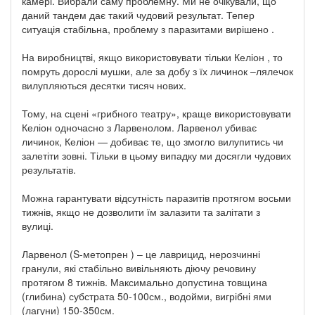
камері. Вибрали саму проблемну. Ми не очікували, що
даний тандем дає такий чудовий результат. Тепер
ситуація стабільна, проблему з паразитами вирішено .
На виробництві, якщо використовувати тільки Келіон , то
помруть дорослі мушки, але за добу з їх личинок –лялечок
вилупляються десятки тисяч нових.
Тому, на сцені «грибного театру», краще використовувати
Келіон одночасно з Ларвенолом. Ларвенол убиває
личинок, Келіон — добиває те, що змогло вилупитись чи
залетіти зовні. Тільки в цьому випадку ми досягли чудових
результатів.
Можна гарантувати відсутність паразитів протягом восьми
тижнів, якщо не дозволити їм залазити та залітати з
вулиці.
Ларвенол (S-метопрен ) – це лаврицид, нерозчинні
гранули, які стабільно вивільняють діючу речовину
протягом 8 тижнів. Максимально допустина товщина
(глибина) субстрата 50-100см., водойми, вигрібні ями
(лагуни) 150-350см.