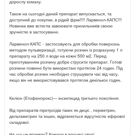
дорослу комаху.
Також на сьогодні даний препарат випускається, та
доступний до покупки, в рідкій фрмі!!!! Ларвенол-КАПС!!!
Новинка вже встигла завоювати прихильників своєю
зручністю в застосуванні.
Ларвенол-КАПС - застосовують для обробки поверхонь
методом пульверизації, готуючи розчин із розрахунку 1 л
препарату на 250 л води на кожні 500 м2. Перед
приготуванням розчину добре струсити препарат. Готові
розчини повинні бути використані протягом 24 годин. Під
час обробки розчин необхідно струшувати час від часу,
якщо він не використовувався протягом декількох годин.
Келіон (Етофенпрокс)— інсектицид третьего покоління.
Від препаратів піретроїдів таких як деціс , перметрин,
дельтаметрин та інших, відрізняється відсутністю ефірової
складової.
На що це впливає? Комахи в процесі своєї