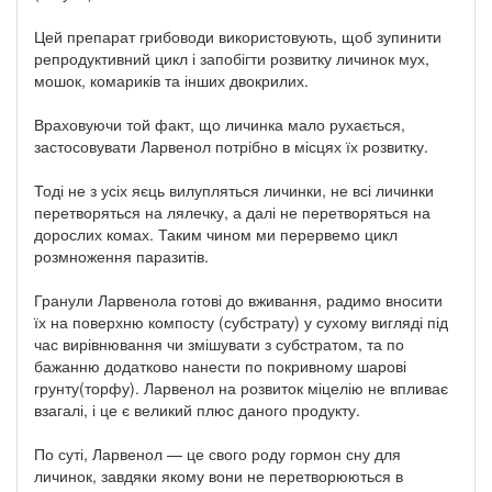
Цей препарат грибоводи використовують, щоб зупинити
репродуктивний цикл і запобігти розвитку личинок мух,
мошок, комариків та інших двокрилих.
Враховуючи той факт, що личинка мало рухається,
застосовувати Ларвенол потрібно в місцях їх розвитку.
Тоді не з усіх яєць вилупляться личинки, не всі личинки
перетворяться на лялечку, а далі не перетворяться на
дорослих комах. Таким чином ми перервемо цикл
розмноження паразитів.
Гранули Ларвенола готові до вживання, радимо вносити
їх на поверхню компосту (субстрату) у сухому вигляді під
час вирівнювання чи змішувати з субстратом, та по
бажанню додатково нанести по покривному шарові
грунту(торфу). Ларвенол на розвиток міцелію не впливає
взагалі, і це є великий плюс даного продукту.
По суті, Ларвенол — це свого роду гормон сну для
личинок, завдяки якому вони не перетворюються в