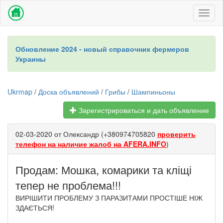
Toggl
naviga
Обновление 2024 - новый справочник фермеров
Украины
Ukrmap
/
Доска объявлений
/
Грибы
/
Шампиньоны
Зарегистрироваться и дать объявление
02-03-2020 от Олександр (+380974705820
проверить
телефон на наличие жалоб на AFERA.INFO
)
Продам: Мошка, комарики та кліщі
тепер не проблема!!!
ВИРІШИТИ ПРОБЛЕМУ З ПАРАЗИТАМИ ПРОСТІШЕ НІЖ
ЗДАЄТЬСЯ!