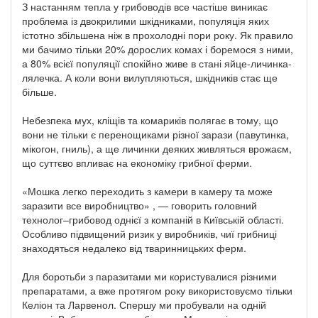
З настанням тепла у грибоводів все частіше виникає
проблема із двокрилими шкідниками, популяція яких
істотно збільшена ніж в прохолодні пори року. Як правило
ми бачимо тільки 20% дорослих комах і боремося з ними,
а 80% всієї популяції спокійно живе в стані яйце-личинка-
лялечка. А коли вони вилупляються, шкідників стає ще
більше.
Небезпека мух, кліщів та комариків полягає в тому, що
вони не тільки є перенощиками різної зарази (павутинка,
мікогон, гниль), а ще личинки деяких живляться врожаєм,
що суттєво впливає на економіку грибної ферми.
«Мошка легко переходить з камери в камеру та може
заразити все виробництво» , — говорить головний
технолог–грибовод однієї з компаній в Київській області.
Особливо підвищений ризик у виробників, чиї грибниці
знаходяться недалеко від тваринницьких ферм.
Для боротьби з паразитами ми користувалися різними
препаратами, а вже протягом року використовуємо тільки
Келіон та Ларвенол. Спершу ми пробували на одній